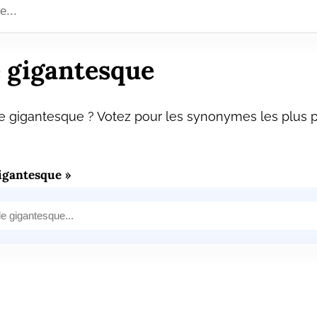
 gigantesque
 gigantesque ? Votez pour les synonymes les plus pe
igantesque »