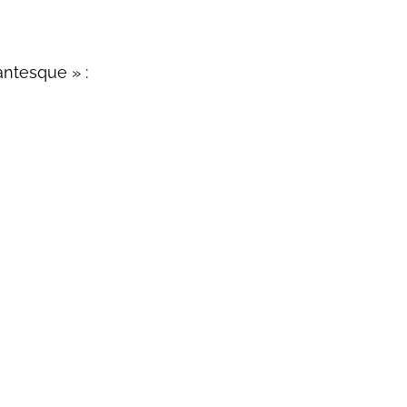
antesque » :