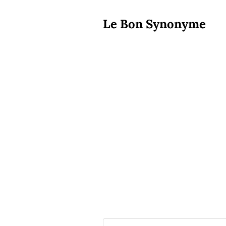
Le Bon Synonyme