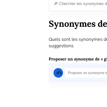
Synonymes de
Quels sont les synonymes de
suggestions.
Proposer un synonyme de « g
✍️