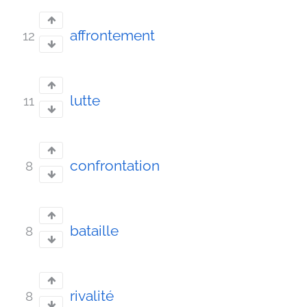
affrontement
12
lutte
11
confrontation
8
bataille
8
rivalité
8