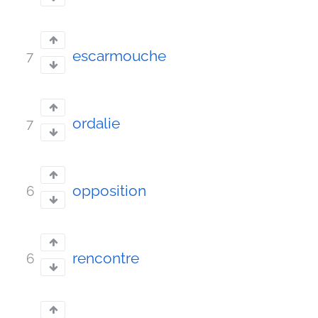
escarmouche
7
ordalie
7
opposition
6
rencontre
6