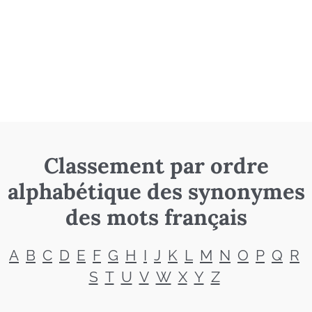
Classement par ordre
alphabétique des synonymes
des mots français
A
B
C
D
E
F
G
H
I
J
K
L
M
N
O
P
Q
R
S
T
U
V
W
X
Y
Z