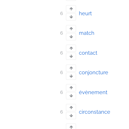
heurt
6
match
6
contact
6
conjoncture
6
évènement
6
circonstance
6