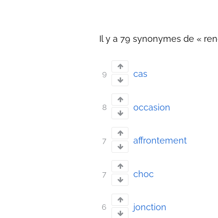
Il y a 79 synonymes de « ren
cas
9
occasion
8
affrontement
7
choc
7
jonction
6