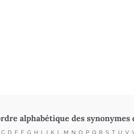
rdre alphabétique des synonymes 
C
D
E
F
G
H
I
J
K
L
M
N
O
P
Q
R
S
T
U
V