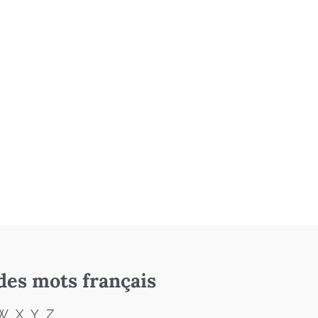
des mots français
W
X
Y
Z