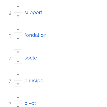
support
9
fondation
9
socle
7
principe
7
pivot
7