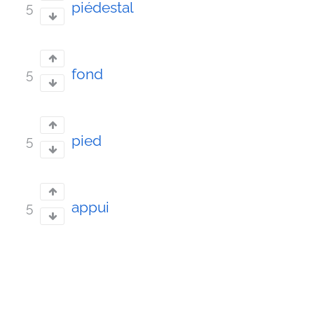
piédestal
5
fond
5
pied
5
appui
5