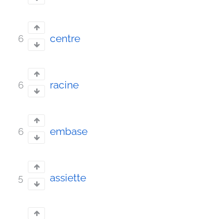
centre
6
racine
6
embase
6
assiette
5