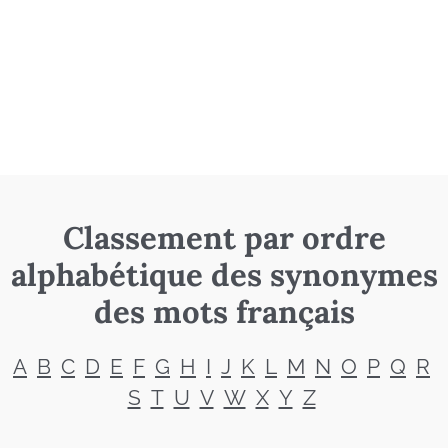
Classement par ordre
alphabétique des synonymes
des mots français
A
B
C
D
E
F
G
H
I
J
K
L
M
N
O
P
Q
R
S
T
U
V
W
X
Y
Z