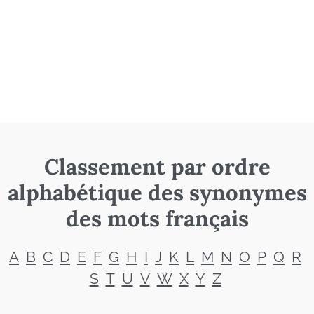
Classement par ordre
alphabétique des synonymes
des mots français
A
B
C
D
E
F
G
H
I
J
K
L
M
N
O
P
Q
R
S
T
U
V
W
X
Y
Z