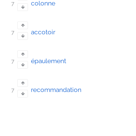
colonne
7
accotoir
7
épaulement
7
recommandation
7