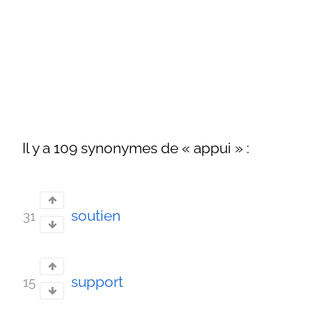
Il y a 109 synonymes de « appui » :
soutien
31
support
15