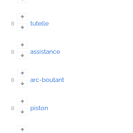
tutelle
8
assistance
8
arc-boutant
8
piston
8