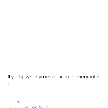
Il y a 14 synonymes de « au demeurant »
:
après tout
2