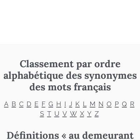
Classement par ordre
alphabétique des synonymes
des mots français
A
B
C
D
E
F
G
H
I
J
K
L
M
N
O
P
Q
R
S
T
U
V
W
X
Y
Z
Définitions « au demeurant