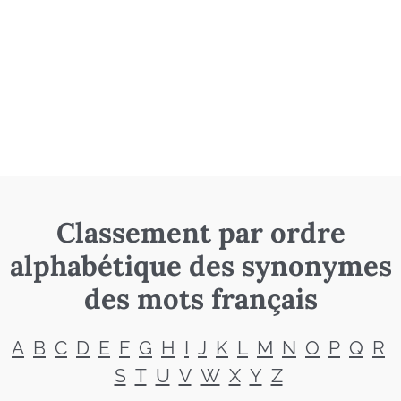
Classement par ordre
alphabétique des synonymes
des mots français
A
B
C
D
E
F
G
H
I
J
K
L
M
N
O
P
Q
R
S
T
U
V
W
X
Y
Z