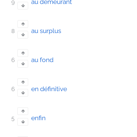
au demeurant
9
au surplus
8
au fond
6
en définitive
6
enfin
5