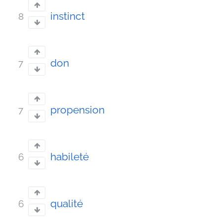
instinct
8
don
7
propension
7
habileté
6
qualité
6