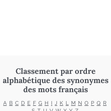
Classement par ordre
alphabétique des synonymes
des mots français
A
B
C
D
E
F
G
H
I
J
K
L
M
N
O
P
Q
R
S
T
U
V
W
X
Y
Z