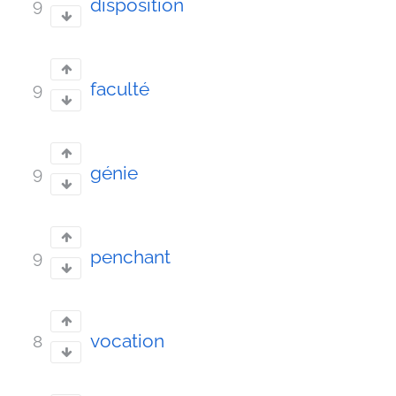
disposition
9
faculté
9
génie
9
penchant
9
vocation
8