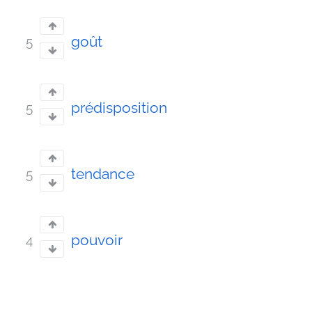
goût
5
prédisposition
5
tendance
5
pouvoir
4