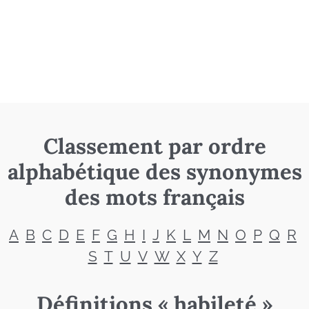
Classement par ordre
alphabétique des synonymes
des mots français
A
B
C
D
E
F
G
H
I
J
K
L
M
N
O
P
Q
R
S
T
U
V
W
X
Y
Z
Définitions « habileté »