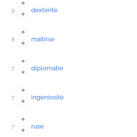
dextérité
9
maîtrise
8
diplomatie
7
ingéniosité
7
ruse
7