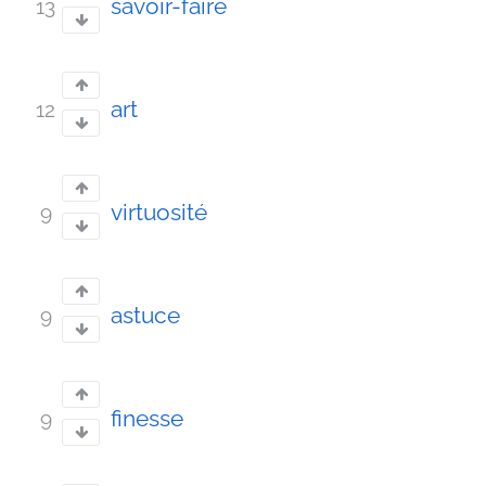
savoir-faire
13
art
12
virtuosité
9
astuce
9
finesse
9