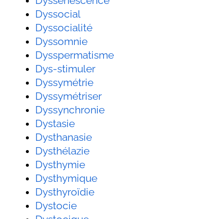
Dyssénescence
Dyssocial
Dyssocialité
Dyssomnie
Dysspermatisme
Dys-stimuler
Dyssymétrie
Dyssymétriser
Dyssynchronie
Dystasie
Dysthanasie
Dysthélazie
Dysthymie
Dysthymique
Dysthyroïdie
Dystocie