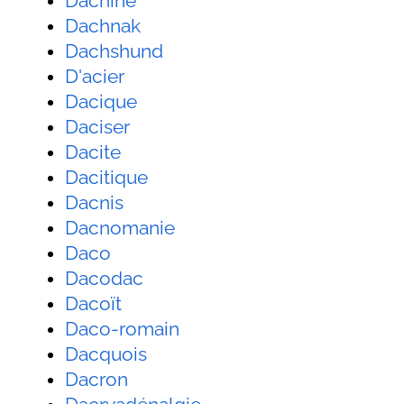
Dachine
Dachnak
Dachshund
D'acier
Dacique
Daciser
Dacite
Dacitique
Dacnis
Dacnomanie
Daco
Dacodac
Dacoït
Daco-romain
Dacquois
Dacron