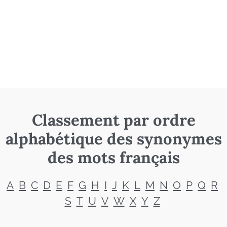
Classement par ordre
alphabétique des synonymes
des mots français
A
B
C
D
E
F
G
H
I
J
K
L
M
N
O
P
Q
R
S
T
U
V
W
X
Y
Z