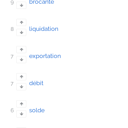
brocante
9
liquidation
8
exportation
7
débit
7
solde
6