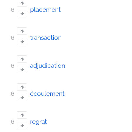
placement
6
transaction
6
adjudication
6
écoulement
6
regrat
6