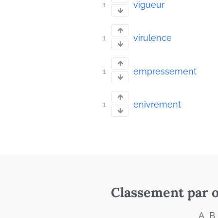
vigueur
1
virulence
1
empressement
1
enivrement
1
Classement par o
A
B