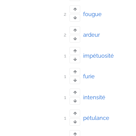
fougue
2
ardeur
2
impétuosité
1
furie
1
intensité
1
pétulance
1