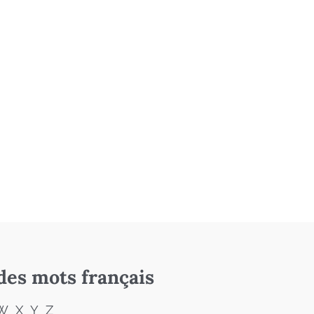
des mots français
W
X
Y
Z