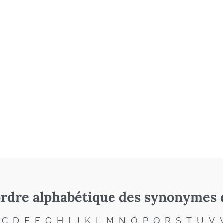
rdre alphabétique des synonymes 
C
D
E
F
G
H
I
J
K
L
M
N
O
P
Q
R
S
T
U
V