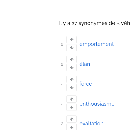
Il y a 27 synonymes de « vé
emportement
2
élan
2
force
2
enthousiasme
2
exaltation
2