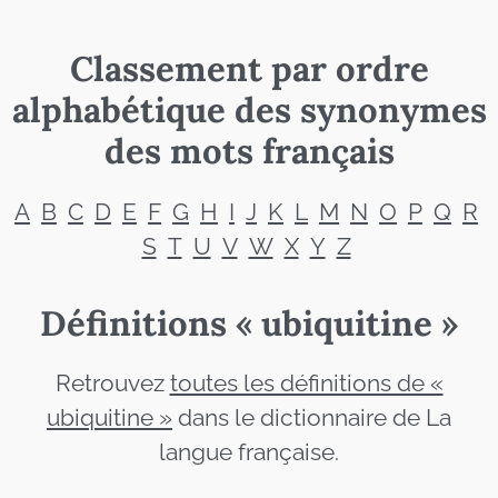
Classement par ordre
alphabétique des synonymes
des mots français
A
B
C
D
E
F
G
H
I
J
K
L
M
N
O
P
Q
R
S
T
U
V
W
X
Y
Z
Définitions « ubiquitine »
Retrouvez
toutes les définitions de «
ubiquitine »
dans le dictionnaire de La
langue française.