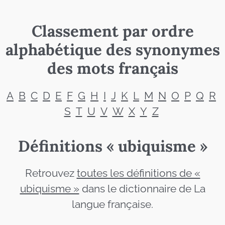
Classement par ordre
alphabétique des synonymes
des mots français
A
B
C
D
E
F
G
H
I
J
K
L
M
N
O
P
Q
R
S
T
U
V
W
X
Y
Z
Définitions « ubiquisme »
Retrouvez
toutes les définitions de «
ubiquisme »
dans le dictionnaire de La
langue française.