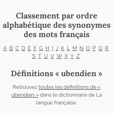
Classement par ordre
alphabétique des synonymes
des mots français
A
B
C
D
E
F
G
H
I
J
K
L
M
N
O
P
Q
R
S
T
U
V
W
X
Y
Z
Définitions « ubendien »
Retrouvez
toutes les définitions de «
ubendien »
dans le dictionnaire de La
langue française.