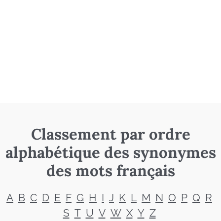
Classement par ordre
alphabétique des synonymes
des mots français
A
B
C
D
E
F
G
H
I
J
K
L
M
N
O
P
Q
R
S
T
U
V
W
X
Y
Z