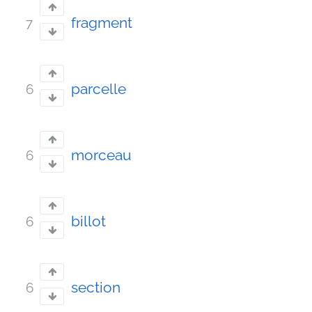
fragment
7
parcelle
6
morceau
6
billot
6
section
6