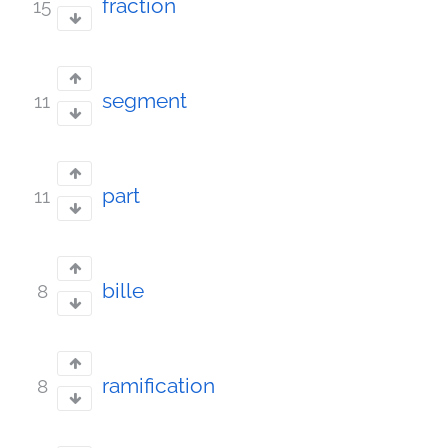
fraction
15
segment
11
part
11
bille
8
ramification
8