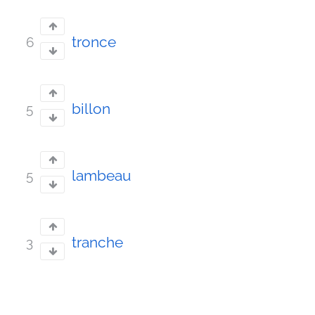
tronce
6
billon
5
lambeau
5
tranche
3