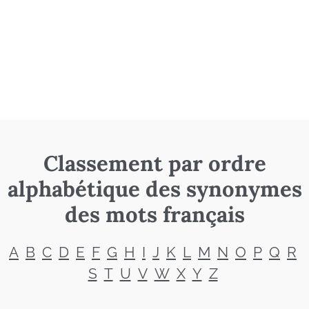
Classement par ordre
alphabétique des synonymes
des mots français
A
B
C
D
E
F
G
H
I
J
K
L
M
N
O
P
Q
R
S
T
U
V
W
X
Y
Z