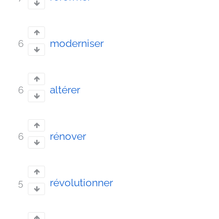
moderniser
6
altérer
6
rénover
6
révolutionner
5