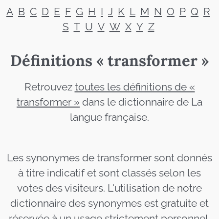
A
B
C
D
E
F
G
H
I
J
K
L
M
N
O
P
Q
R
S
T
U
V
W
X
Y
Z
Définitions « transformer »
Retrouvez
toutes les définitions de «
transformer »
dans le dictionnaire de La
langue française.
Les synonymes de transformer sont donnés
à titre indicatif et sont classés selon les
votes des visiteurs. L'utilisation de notre
dictionnaire des synonymes est gratuite et
réservée à un usage strictement personnel.