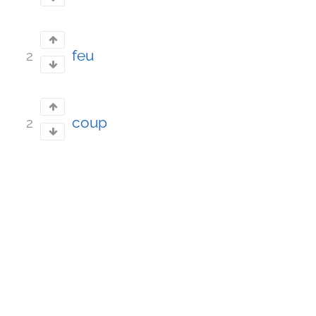
feu
2
coup
2