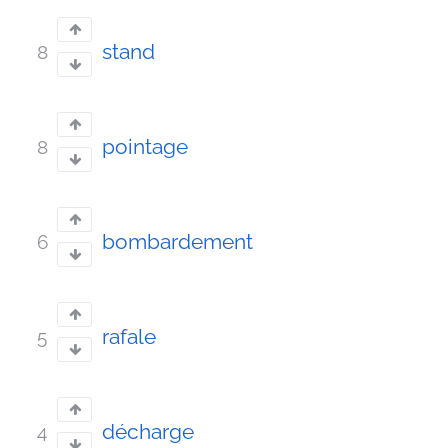
stand
8
pointage
8
bombardement
6
rafale
5
décharge
4