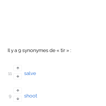
Il y a 9 synonymes de « tir » :
salve
11
shoot
9