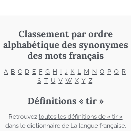
Classement par ordre
alphabétique des synonymes
des mots français
A
B
C
D
E
F
G
H
I
J
K
L
M
N
O
P
Q
R
S
T
U
V
W
X
Y
Z
Définitions « tir »
Retrouvez
toutes les définitions de « tir »
dans le dictionnaire de La langue française.