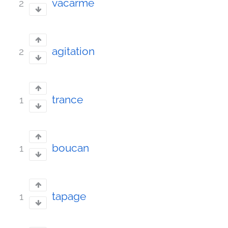
vacarme
2
agitation
2
trance
1
boucan
1
tapage
1