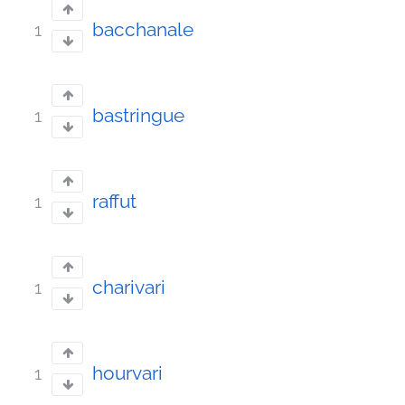
bacchanale
1
bastringue
1
raffut
1
charivari
1
hourvari
1