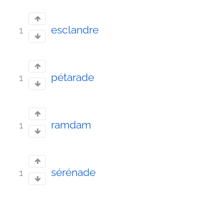
esclandre
1
pétarade
1
ramdam
1
sérénade
1