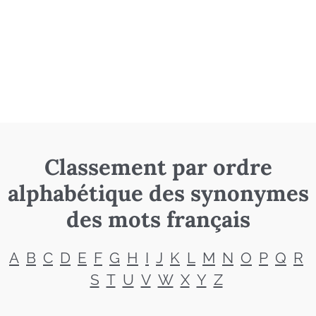
Classement par ordre
alphabétique des synonymes
des mots français
A
B
C
D
E
F
G
H
I
J
K
L
M
N
O
P
Q
R
S
T
U
V
W
X
Y
Z