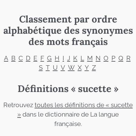
Classement par ordre
alphabétique des synonymes
des mots français
A
B
C
D
E
F
G
H
I
J
K
L
M
N
O
P
Q
R
S
T
U
V
W
X
Y
Z
Définitions « sucette »
Retrouvez
toutes les définitions de « sucette
»
dans le dictionnaire de La langue
française.