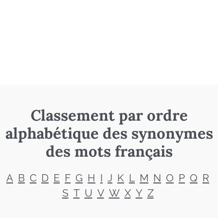
Classement par ordre
alphabétique des synonymes
des mots français
A
B
C
D
E
F
G
H
I
J
K
L
M
N
O
P
Q
R
S
T
U
V
W
X
Y
Z