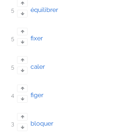
équilibrer
5
fixer
5
caler
5
figer
4
bloquer
3