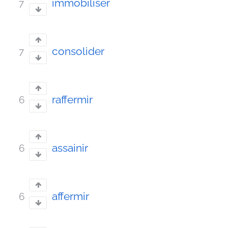
immobiliser
7
consolider
7
raffermir
6
assainir
6
affermir
6