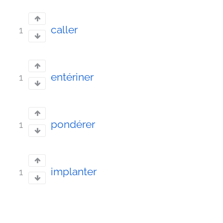
caller
1
entériner
1
pondérer
1
implanter
1