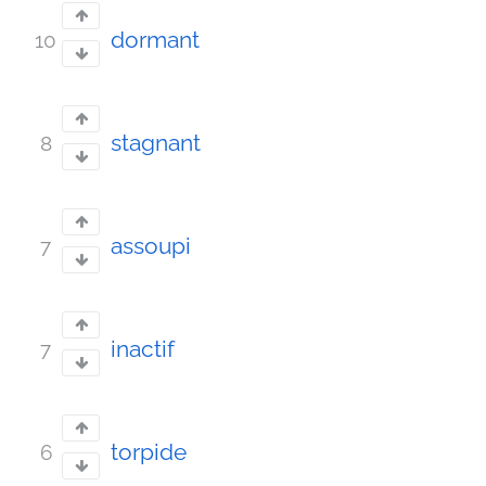
dormant
10
stagnant
8
assoupi
7
inactif
7
torpide
6