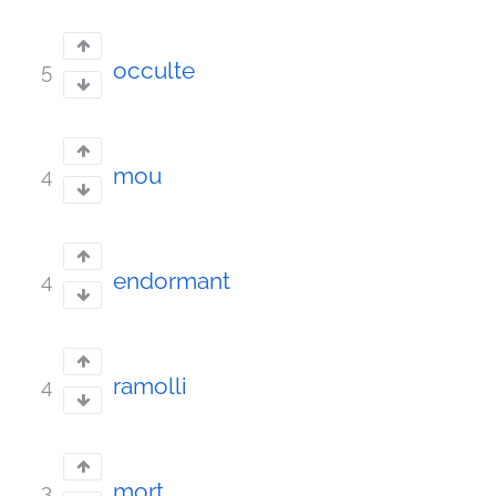
occulte
5
mou
4
endormant
4
ramolli
4
mort
3