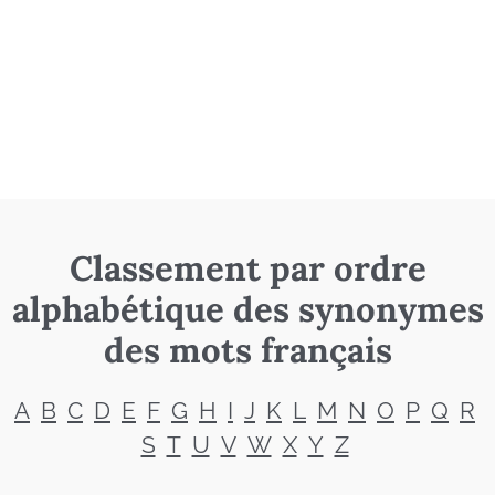
Classement par ordre
alphabétique des synonymes
des mots français
A
B
C
D
E
F
G
H
I
J
K
L
M
N
O
P
Q
R
S
T
U
V
W
X
Y
Z