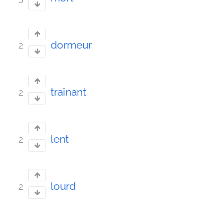
dormeur
2
traînant
2
lent
2
lourd
2