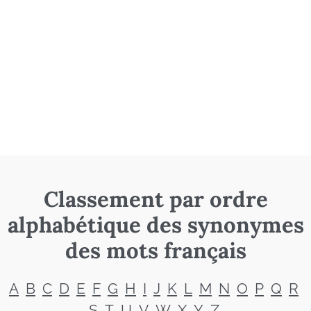
Classement par ordre
alphabétique des synonymes
des mots français
A
B
C
D
E
F
G
H
I
J
K
L
M
N
O
P
Q
R
S
T
U
V
W
X
Y
Z