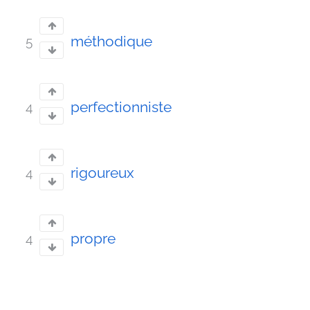
méthodique
5
perfectionniste
4
rigoureux
4
propre
4