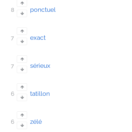
ponctuel
8
exact
7
sérieux
7
tatillon
6
zélé
6