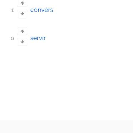
convers
1
servir
0