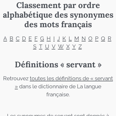
Classement par ordre
alphabétique des synonymes
des mots français
A
B
C
D
E
F
G
H
I
J
K
L
M
N
O
P
Q
R
S
T
U
V
W
X
Y
Z
Définitions « servant »
Retrouvez
toutes les définitions de « servant
»
dans le dictionnaire de La langue
française.