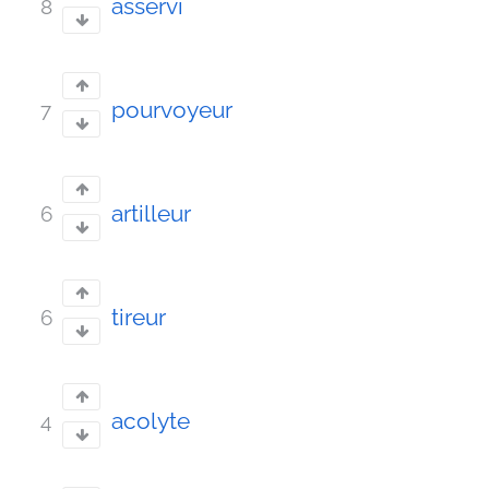
asservi
8
pourvoyeur
7
artilleur
6
tireur
6
acolyte
4