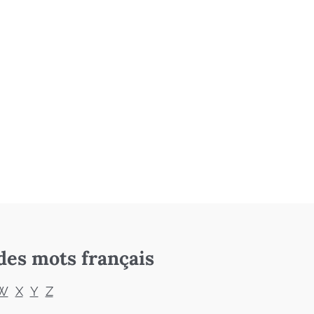
des mots français
W
X
Y
Z