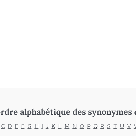
rdre alphabétique des synonymes 
C
D
E
F
G
H
I
J
K
L
M
N
O
P
Q
R
S
T
U
V