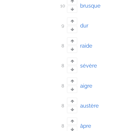
brusque
10
dur
9
raide
8
sévère
8
aigre
8
austère
8
âpre
8