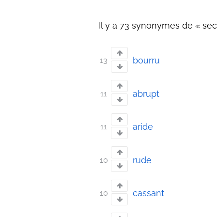
Il y a 73 synonymes de « sec 
bourru
13
abrupt
11
aride
11
rude
10
cassant
10