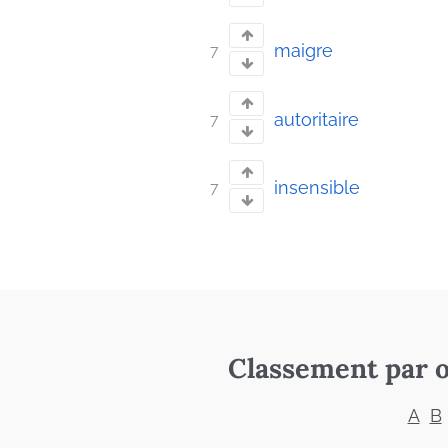
maigre
7
autoritaire
7
insensible
7
Classement par o
A
B