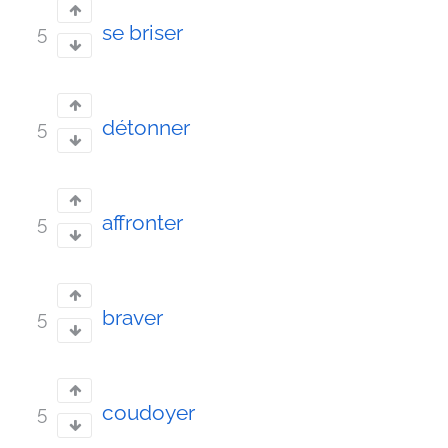
se briser
5
détonner
5
affronter
5
braver
5
coudoyer
5