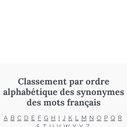
Classement par ordre
alphabétique des synonymes
des mots français
A
B
C
D
E
F
G
H
I
J
K
L
M
N
O
P
Q
R
S
T
U
V
W
X
Y
Z