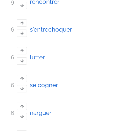
rencontrer
9
s'entrechoquer
6
lutter
6
se cogner
6
narguer
6