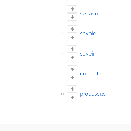
se ravoir
1
savoie
1
saveir
1
connaitre
1
processus
0