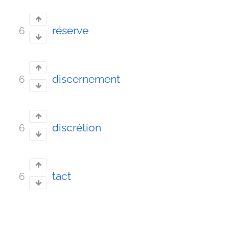
réserve
6
discernement
6
discrétion
6
tact
6