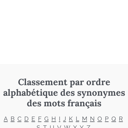
Classement par ordre
alphabétique des synonymes
des mots français
A
B
C
D
E
F
G
H
I
J
K
L
M
N
O
P
Q
R
S
T
U
V
W
X
Y
Z