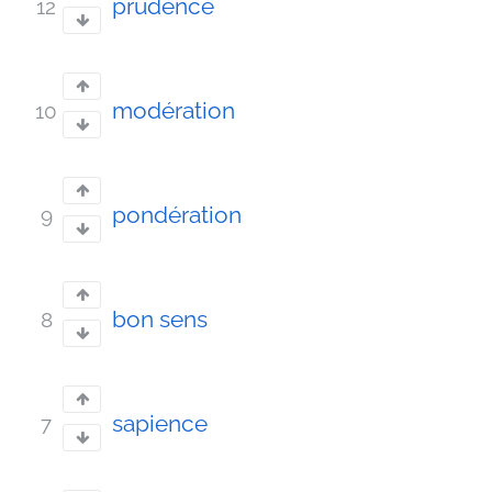
prudence
12
modération
10
pondération
9
bon sens
8
sapience
7