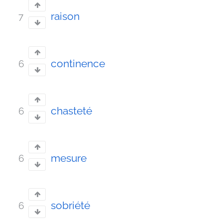
raison
7
continence
6
chasteté
6
mesure
6
sobriété
6