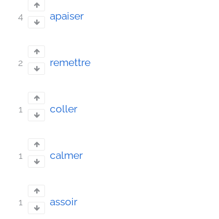
apaiser
4
remettre
2
coller
1
calmer
1
assoir
1