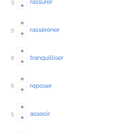
rassurer
9
rasséréner
9
tranquilliser
8
reposer
6
asseoir
5