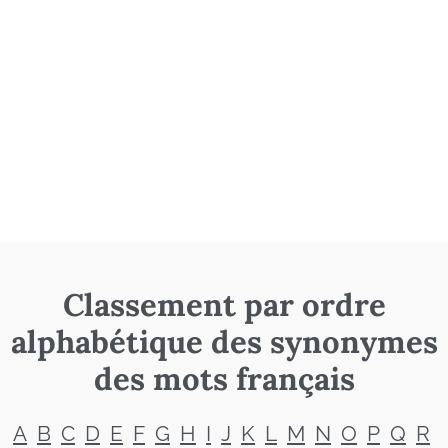
Classement par ordre
alphabétique des synonymes
des mots français
A
B
C
D
E
F
G
H
I
J
K
L
M
N
O
P
Q
R