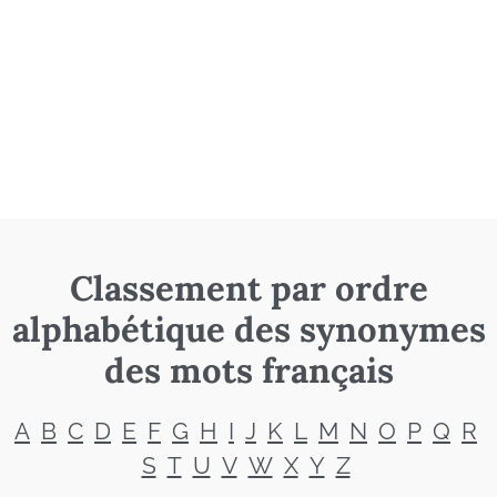
Classement par ordre
alphabétique des synonymes
des mots français
A
B
C
D
E
F
G
H
I
J
K
L
M
N
O
P
Q
R
S
T
U
V
W
X
Y
Z