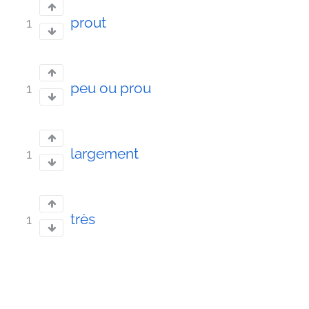
prout
1
peu ou prou
1
largement
1
très
1