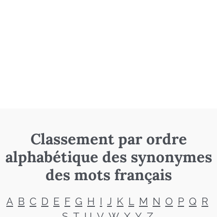
Classement par ordre
alphabétique des synonymes
des mots français
A
B
C
D
E
F
G
H
I
J
K
L
M
N
O
P
Q
R
S
T
U
V
W
X
Y
Z