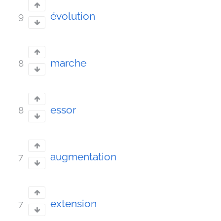
évolution
9
marche
8
essor
8
augmentation
7
extension
7