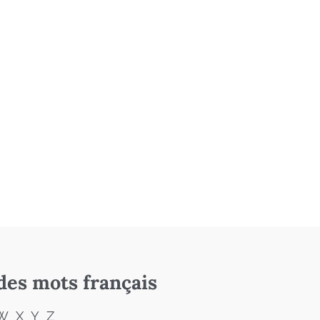
des mots français
W
X
Y
Z