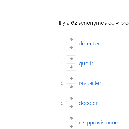
Il y a 62 synonymes de « proc
détecter
1
quérir
1
ravitailler
1
déceler
1
réapprovisionner
1