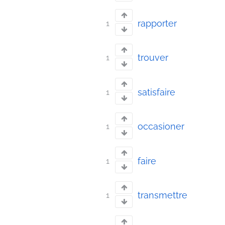
rapporter
1
trouver
1
satisfaire
1
occasioner
1
faire
1
transmettre
1