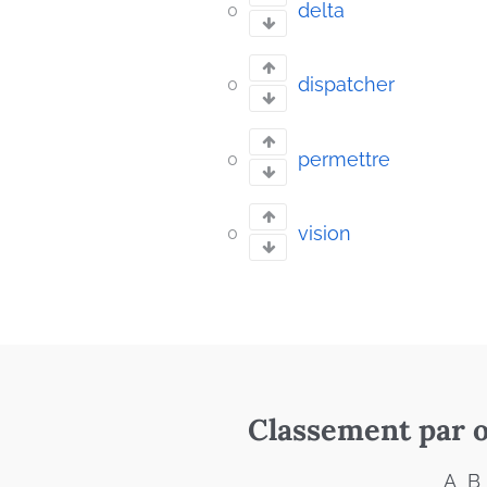
delta
0
dispatcher
0
permettre
0
vision
0
Classement par o
A
B