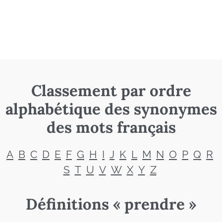
Classement par ordre
alphabétique des synonymes
des mots français
A
B
C
D
E
F
G
H
I
J
K
L
M
N
O
P
Q
R
S
T
U
V
W
X
Y
Z
Définitions « prendre »