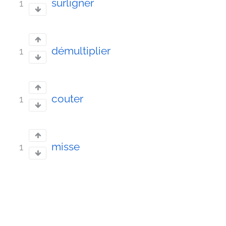
surligner
1
démultiplier
1
couter
1
misse
1