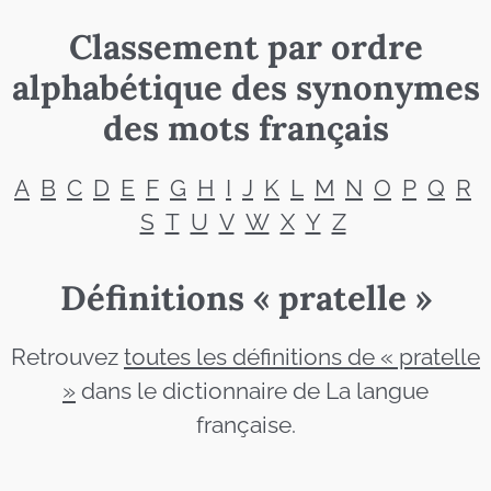
Classement par ordre
alphabétique des synonymes
des mots français
A
B
C
D
E
F
G
H
I
J
K
L
M
N
O
P
Q
R
S
T
U
V
W
X
Y
Z
Définitions « pratelle »
Retrouvez
toutes les définitions de « pratelle
»
dans le dictionnaire de La langue
française.