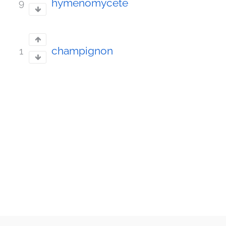
hyménomycète
9
champignon
1