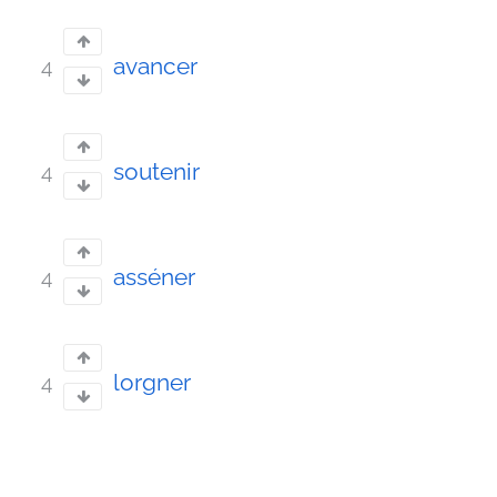
avancer
4
soutenir
4
asséner
4
lorgner
4