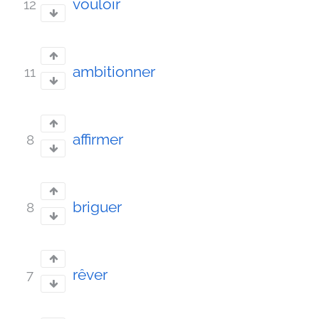
vouloir
12
ambitionner
11
affirmer
8
briguer
8
rêver
7