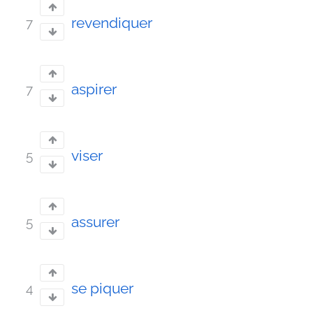
revendiquer
7
aspirer
7
viser
5
assurer
5
se piquer
4