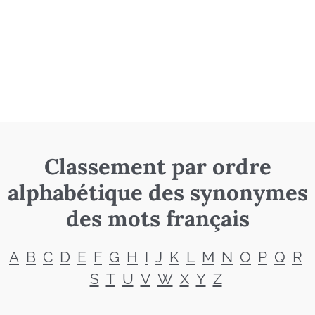
Classement par ordre
alphabétique des synonymes
des mots français
A
B
C
D
E
F
G
H
I
J
K
L
M
N
O
P
Q
R
S
T
U
V
W
X
Y
Z