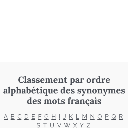
Classement par ordre
alphabétique des synonymes
des mots français
A
B
C
D
E
F
G
H
I
J
K
L
M
N
O
P
Q
R
S
T
U
V
W
X
Y
Z