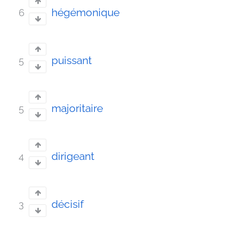
hégémonique
6
puissant
5
majoritaire
5
dirigeant
4
décisif
3