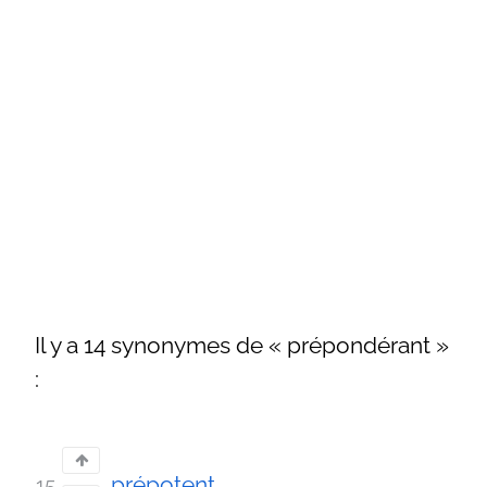
Il y a 14 synonymes de « prépondérant »
:
prépotent
15