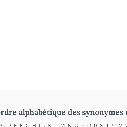
rdre alphabétique des synonymes 
C
D
E
F
G
H
I
J
K
L
M
N
O
P
Q
R
S
T
U
V