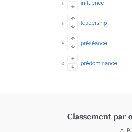
influence
5
leadership
5
préséance
5
prédominance
4
Classement par o
A
B