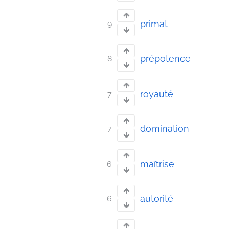
primat
9
prépotence
8
royauté
7
domination
7
maîtrise
6
autorité
6