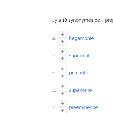
Il y a 18 synonymes de « pr
hégémonie
28
suprématie
11
primauté
11
supériorité
11
prééminence
9