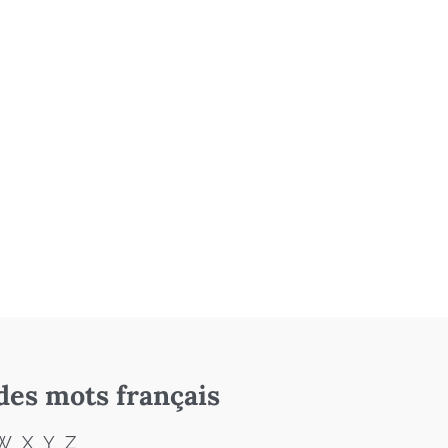
des mots français
W
X
Y
Z