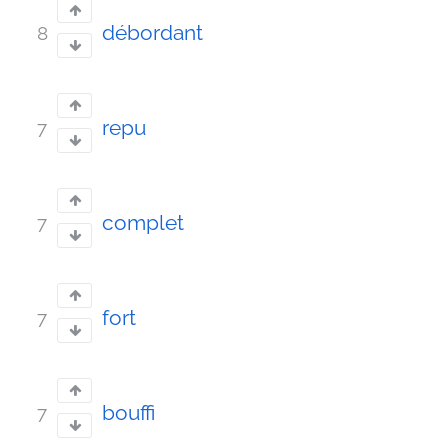
débordant
8
repu
7
complet
7
fort
7
bouffi
7