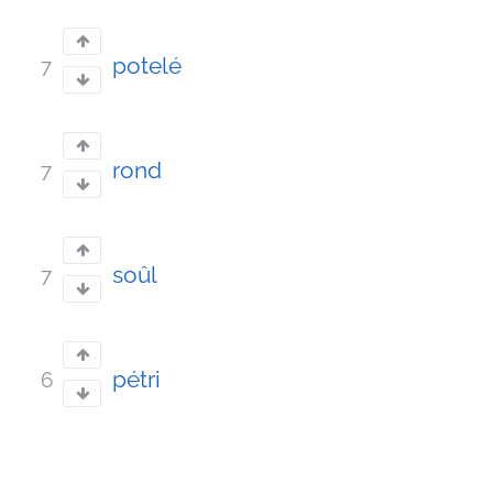
potelé
7
rond
7
soûl
7
pétri
6