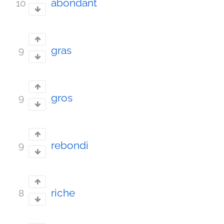
abondant
10
gras
9
gros
9
rebondi
9
riche
8