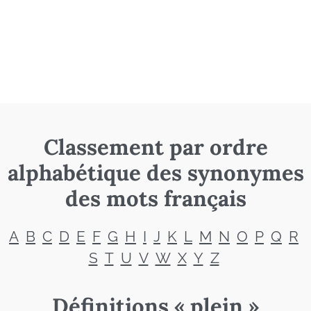
Classement par ordre
alphabétique des synonymes
des mots français
A
B
C
D
E
F
G
H
I
J
K
L
M
N
O
P
Q
R
S
T
U
V
W
X
Y
Z
Définitions « plein »