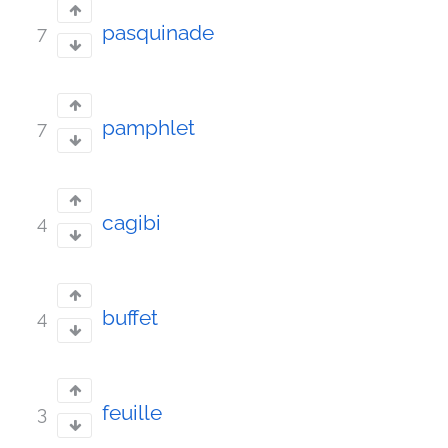
pasquinade
7
pamphlet
7
cagibi
4
buffet
4
feuille
3