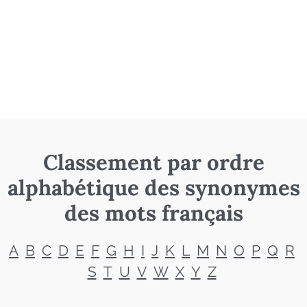
Classement par ordre
alphabétique des synonymes
des mots français
A
B
C
D
E
F
G
H
I
J
K
L
M
N
O
P
Q
R
S
T
U
V
W
X
Y
Z