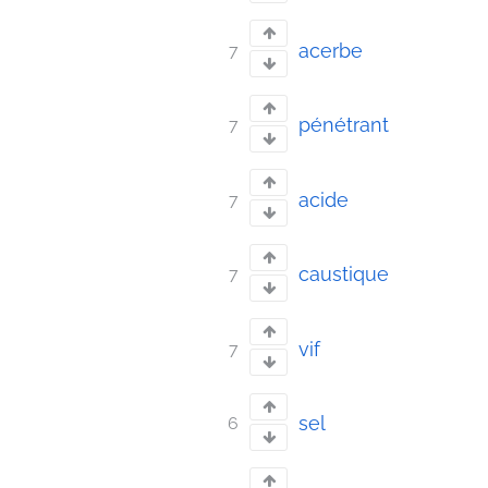
acerbe
7
pénétrant
7
acide
7
caustique
7
vif
7
sel
6