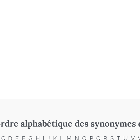
rdre alphabétique des synonymes 
C
D
E
F
G
H
I
J
K
L
M
N
O
P
Q
R
S
T
U
V