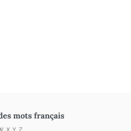
des mots français
W
X
Y
Z