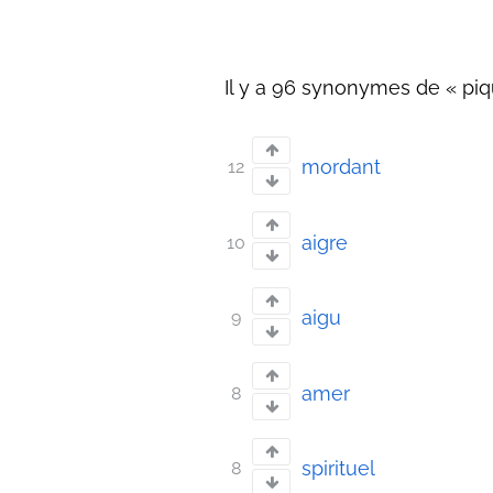
Il y a 96 synonymes de « piq
mordant
12
aigre
10
aigu
9
amer
8
spirituel
8