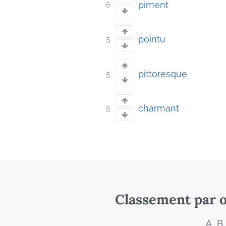
piment
6
pointu
5
pittoresque
5
charmant
5
Classement par o
A
B