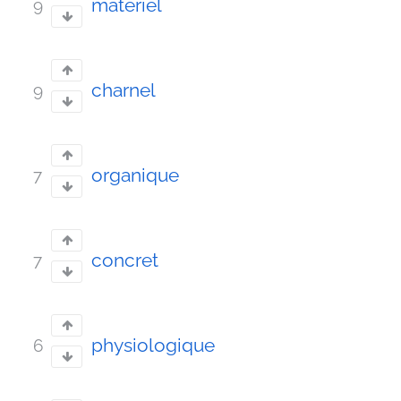
matériel
9
charnel
9
organique
7
concret
7
physiologique
6