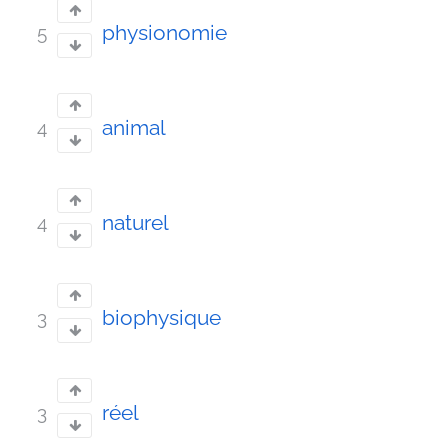
physionomie
5
animal
4
naturel
4
biophysique
3
réel
3