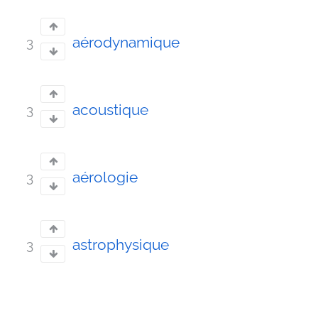
aérodynamique
3
acoustique
3
aérologie
3
astrophysique
3