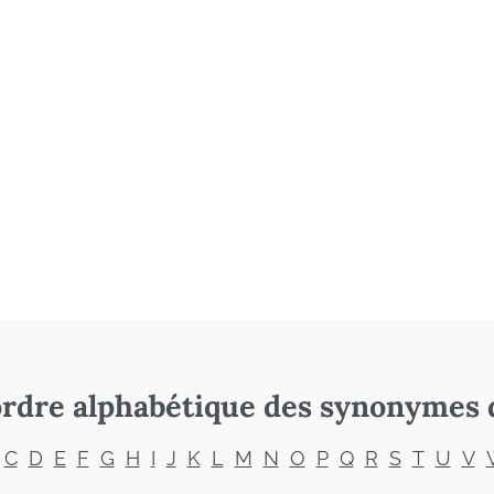
rdre alphabétique des synonymes 
C
D
E
F
G
H
I
J
K
L
M
N
O
P
Q
R
S
T
U
V