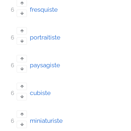
fresquiste
6
portraitiste
6
paysagiste
6
cubiste
6
miniaturiste
6