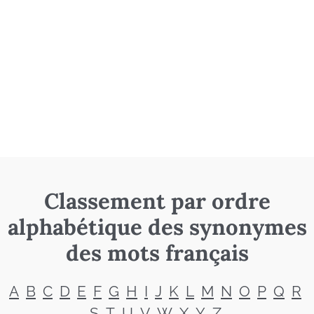
Classement par ordre
alphabétique des synonymes
des mots français
A
B
C
D
E
F
G
H
I
J
K
L
M
N
O
P
Q
R
S
T
U
V
W
X
Y
Z