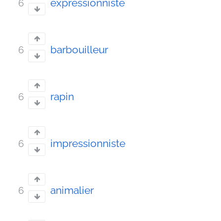
expressionniste
6
barbouilleur
6
rapin
6
impressionniste
6
animalier
6