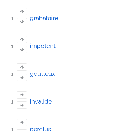
grabataire
1
impotent
1
goutteux
1
invalide
1
perclus
1