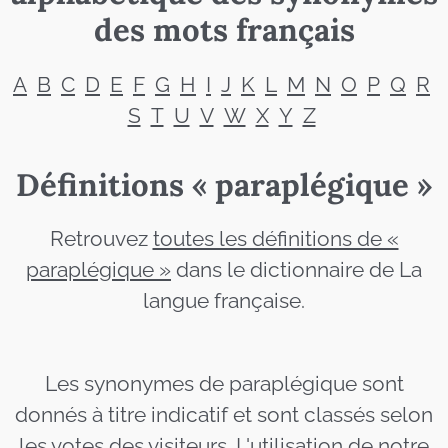
des mots français
A
B
C
D
E
F
G
H
I
J
K
L
M
N
O
P
Q
R
S
T
U
V
W
X
Y
Z
Définitions « paraplégique »
Retrouvez
toutes les définitions de «
paraplégique »
dans le dictionnaire de La
langue française.
Les synonymes de paraplégique sont
donnés à titre indicatif et sont classés selon
les votes des visiteurs. L'utilisation de notre