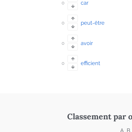
car
0
peut-être
0
avoir
0
efficient
0
Classement par o
A
B