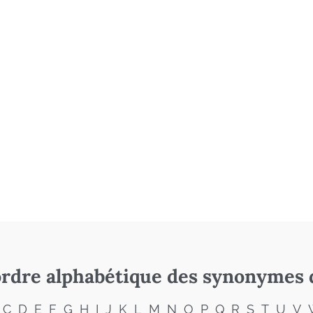
rdre alphabétique des synonymes 
C
D
E
F
G
H
I
J
K
L
M
N
O
P
Q
R
S
T
U
V