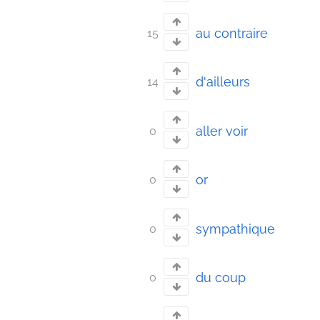
au contraire
15
d'ailleurs
14
aller voir
0
or
0
sympathique
0
du coup
0