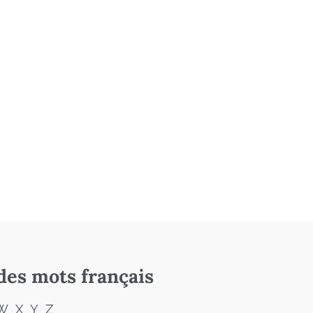
des mots français
W
X
Y
Z