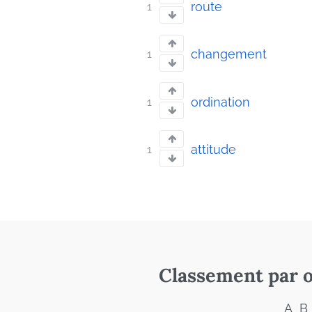
route
1
changement
1
ordination
1
attitude
1
Classement par o
A
B