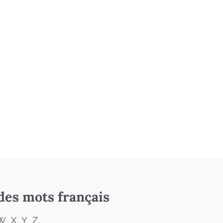
des mots français
W
X
Y
Z