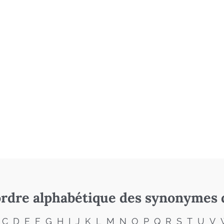
rdre alphabétique des synonymes 
C
D
E
F
G
H
I
J
K
L
M
N
O
P
Q
R
S
T
U
V