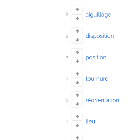
aiguillage
2
disposition
2
position
2
tournure
1
réorientation
1
lieu
1