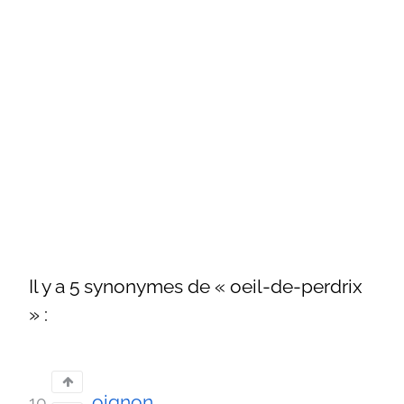
Il y a 5 synonymes de « oeil-de-perdrix
» :
oignon
10