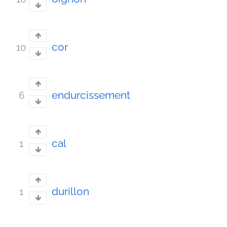
cor
10
endurcissement
6
cal
1
durillon
1