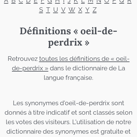
A
B
C
D
E
F
G
H
I
J
K
L
M
N
O
P
Q
R
S
T
U
V
W
X
Y
Z
Définitions « oeil-de-
perdrix »
Retrouvez
toutes les définitions de « oeil-
de-perdrix »
dans le dictionnaire de La
langue française.
Les synonymes d'oeil-de-perdrix sont
donnés à titre indicatif et sont classés selon
les votes des visiteurs. L'utilisation de notre
dictionnaire des synonymes est gratuite et