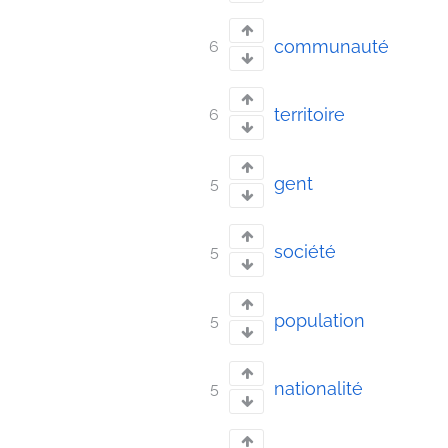
communauté
6
territoire
6
gent
5
société
5
population
5
nationalité
5