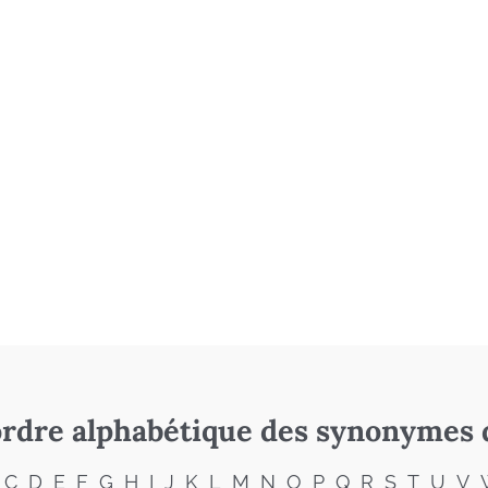
rdre alphabétique des synonymes 
C
D
E
F
G
H
I
J
K
L
M
N
O
P
Q
R
S
T
U
V