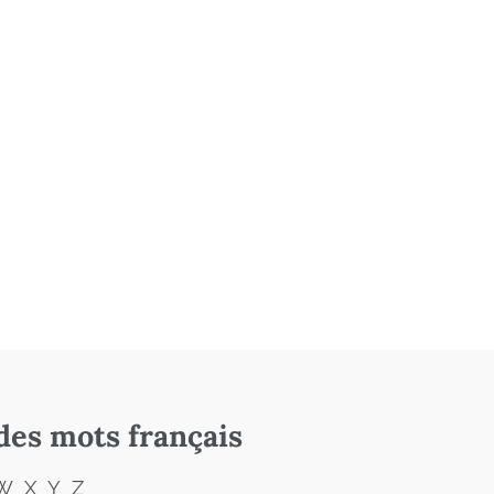
des mots français
W
X
Y
Z