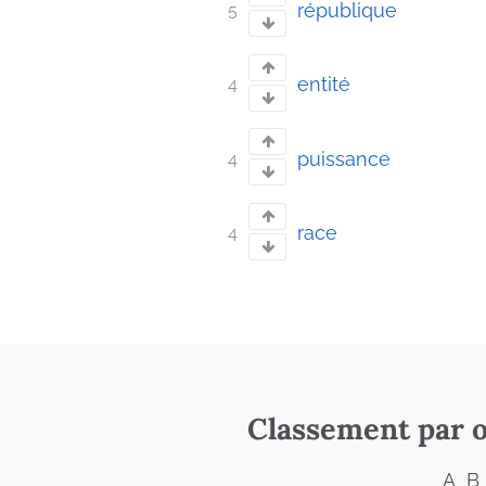
république
5
entité
4
puissance
4
race
4
Classement par o
A
B