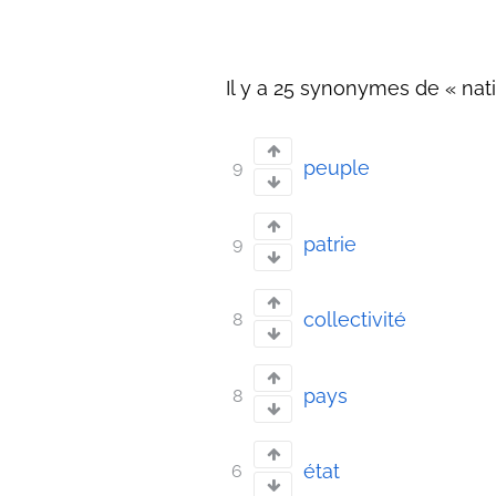
Il y a 25 synonymes de « nati
peuple
9
patrie
9
collectivité
8
pays
8
état
6